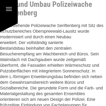
Neu- und Umbau Polizeiwache
Zum Hauptinhalt springen
Cookie-Einstellungen
Senftenberg
Die bestehende Polizeiwache Senftenberg mit Sitz des
Schutzbereiches Oberspreewald-Lausitz wurde
modernisiert und durch einen Neubau
erweitert. Der vollständig sanierte
Bestandsbau beinhaltet den zentralen
Besucherempfang am Wachbereich und Büros. Sein
Walmdach mit Dachgauben wurde zeitgemäß
überformt, die Fassaden erhielten Wärmeschutz und
Putzoberflächen mit integriertem Sonnenschutz. In
dem L-förmigen Erweiterungsbau befinden sich neben
dem Gewahrsamsbereich weitere Büros und
Sozialbereiche. Die gerundete Form und die Farb- und
Materialgestaltung des gesamten Ensembles
orientieren sich am neuen Design der Polizei. Eine
frühzeitige Einbindung von Fachplanungen für