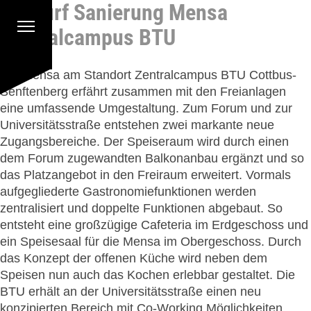
Entwurf Sanierung Mensa
Zum Hauptinhalt springen
Cookie-Einstellungen
Zentralcampus BTU
Die Mensa am Standort Zentralcampus BTU Cottbus-
Senftenberg erfährt zusammen mit den Freianlagen
eine umfassende Umgestaltung. Zum Forum und zur
Universitätsstraße entstehen zwei markante neue
Zugangsbereiche. Der Speiseraum wird durch einen
dem Forum zugewandten Balkonanbau ergänzt und so
das Platzangebot in den Freiraum erweitert. Vormals
aufgegliederte Gastronomiefunktionen werden
zentralisiert und doppelte Funktionen abgebaut. So
entsteht eine großzügige Cafeteria im Erdgeschoss und
ein Speisesaal für die Mensa im Obergeschoss. Durch
das Konzept der offenen Küche wird neben dem
Speisen nun auch das Kochen erlebbar gestaltet. Die
BTU erhält an der Universitätsstraße einen neu
konzipierten Bereich mit Co-Working Möglichkeiten